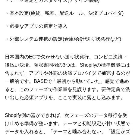
・テーマ選定とカスタマイズ(デザイン構築)
・基本設定(通貨、税率、配送ルール、決済プロバイダ)
・必要なアプリの選定と導入
・外部システム連携の設定(倉庫/会計/送り状発行など)
日本国内のECで欠かせない送り状発行、コンビニ決済・
後払い決済、領収書同梱の3つは、Shopifyの標準機能には
含まれず、アプリや外部の決済プロバイダで補完するのが
一般的です。BASEで「最初から動いていた」感覚で進め
ると、このフェーズで作業量を見誤ります。要件定義で洗
い出した必須アプリを、ここで実装に落とし込みます。
Shopify側の器ができれば、次フェーズのデータ移行を受
け止める準備が整います。テーマと初期設定が甘い状態で
データを入れると、「テーマと噛み合わない」「設定がズ