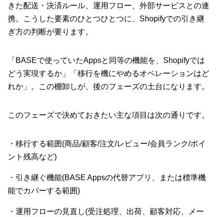
きた配送・決済ルール、運用フロー、外部サービスとの連
携。こうした要素のひとつひとつに、Shopifyでの引き継
ぎ方の判断が要ります。
「BASEで使っていたAppsと同等の機能を、Shopifyでは
どう実現するか」「移行を機にやめるオペレーションはど
れか」。この棚卸しが、後のフェーズの土台になります。
このフェーズで決めておきたい主な項目は次の通りです。
・移行する範囲(商品/顧客/注文/レビュー/会員ランク/ポイ
ント残高など)
・引き継ぐ機能(BASE Appsの代替アプリ、または標準機
能でカバーする範囲)
・運用フローの見直し(受注処理、出荷、顧客対応、メー