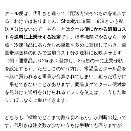
クール便は、代引きと違って「配送方法そのものを追加す
る」わけではありません。Shopifyに冷蔵・冷凍という配
送区分はないので、やることは
クール便にかかる追加コス
トを送料に上乗せする設定
です。標準機能でやるなら、冷
蔵・冷凍商品にあらかじめ重量を多めに登録しておき、重
量帯別送料の刻みで追加コスト分を送料に反映させます
（例：通常品より2kg多く登録し、2kg超の帯に上乗せ額
を設定する）。ただしこのやり方は、常温品とクール品を
一緒に買われると重量が合算されてしまい、狙った通りに
上乗せできないことがあります。商品タグでクール便対象
を見分けて送料を分けられるアプリを使えば、こうした取
りこぼしなく上乗せできます。
どちらも「標準でどこまで割り切れるか」が判断の起点で
す。代引きは注文数が少ないうちは手動でも回りますが、