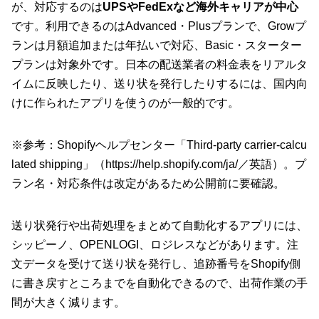
が、対応するのは
UPSやFedExなど海外キャリアが中心
です。利用できるのはAdvanced・Plusプランで、Growプ
ランは月額追加または年払いで対応、Basic・スターター
プランは対象外です。日本の配送業者の料金表をリアルタ
イムに反映したり、送り状を発行したりするには、国内向
けに作られたアプリを使うのが一般的です。
※参考：Shopifyヘルプセンター「Third-party carrier-calcu
lated shipping」（
https://help.shopify.com/ja/
／英語）。プ
ラン名・対応条件は改定があるため公開前に要確認。
送り状発行や出荷処理をまとめて自動化するアプリには、
シッピーノ、OPENLOGI、ロジレスなどがあります。注
文データを受けて送り状を発行し、追跡番号をShopify側
に書き戻すところまでを自動化できるので、出荷作業の手
間が大きく減ります。