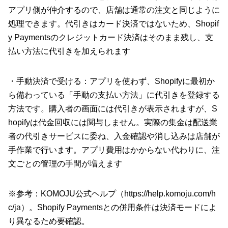
アプリ側が仲介するので、店舗は通常の注文と同じように
処理できます。代引きはカード決済ではないため、Shopif
y Paymentsのクレジットカード決済はそのまま残し、支
払い方法に代引きを加えられます
・手動決済で受ける：アプリを使わず、Shopifyに最初か
ら備わっている「手動の支払い方法」に代引きを登録する
方法です。購入者の画面には代引きが表示されますが、S
hopifyは代金回収には関与しません。実際の集金は配送業
者の代引きサービスに委ね、入金確認や消し込みは店舗が
手作業で行います。アプリ費用はかからない代わりに、注
文ごとの管理の手間が増えます
※参考：KOMOJU公式ヘルプ（
https://help.komoju.com/h
c/ja
）。Shopify Paymentsとの併用条件は決済モードによ
り異なるため要確認。