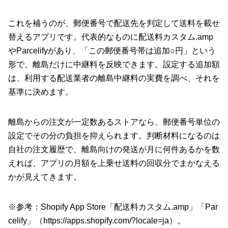
これを補うのが、郵便番号で配送先を判定して送料を載せ
替えるアプリです。代表的なものに配送料カスタム.amp
やParcelifyがあり、「この郵便番号帯は追加○円」という
形で、離島だけに中継料を反映できます。設定する追加額
は、利用する配送業者の離島中継料の実費を調べ、それを
基準に決めます。
離島からの注文が一定数あるストアなら、郵便番号単位の
設定でその分の負担を抑えられます。判断材料になるのは
自社の注文履歴で、離島向けの発送が月に何件あるかを数
えれば、アプリの月額を上乗せ送料の回収分でまかなえる
かが見えてきます。
※参考：Shopify App Store「配送料カスタム.amp」「Par
celify」（
https://apps.shopify.com/?locale=ja
）。