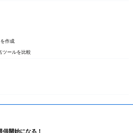
定を作成
有名ツールを比較
、提供開始になる！