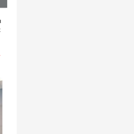
き
と
い