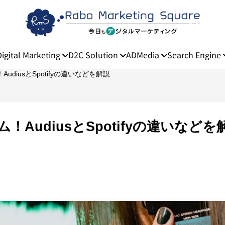
Digital Marketing
D2C Solution
ADMedia
Search Engine
diusとSpotifyの違いなどを解説
AudiusとSpotifyの違いなどを