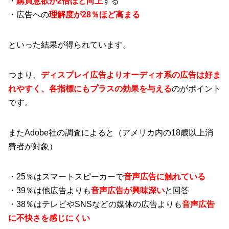
・
購買意欲が2倍ほど向上
する
・広告への
理解度が28％ほど高まる
といった結果が得られています。
つまり、
ディスプレイ広告よりオーディオ系の広告は好ま
れやすく、各指標にもプラスの効果を与える
のがポイント
です。
またAdobe社の調査によると（アメリカ内の18歳以上消
費者が対象）
・25％はスマートスピーカーで
音声広告に触れている
・39％は他広告よりも
音声広告が興味深い
と回答
・38％はテレビやSNSなどの媒体の広告よりも
音声広告
に不快さを感じにくい