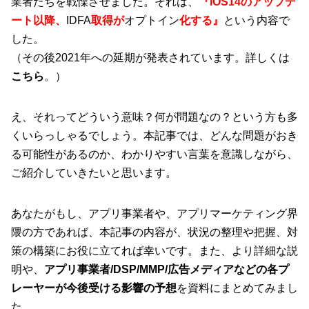
業者たちを戦慄させました。それは、
『
iO
S14のアップデ
ート以降、
IDFA
取得が
オプトイン
化する』
という内容で
した。
（その後2021年への延期が発表されています。詳しくは
こちら
。）
え、それってどういう意味？何が問題なの？という方も多
くいらっしゃるでしょう。本記事では、どんな問題がおき
る可能性があるのか、わかりやすい言葉を意識しながら、
ご紹介していきたいと思います。
あなたがもし、アプリ事業者や、アプリマーケティング界
隈の方であれば、本記事の内容が、状況の整理や把握、対
策の構築にお役に立てれば幸いです。また、より詳細な説
明や、
アプリ事業者/DSP/MMP/広告メディアなどの各プ
レーヤーが今後受ける影響の予想
を資料にまとめてみまし
た。