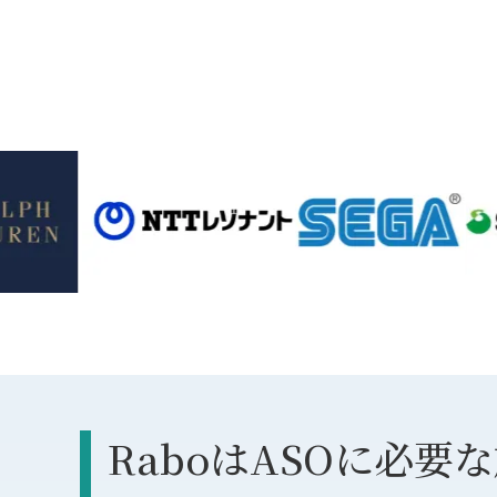
RaboはASOに必要