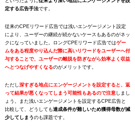
といったように
従来より深い地点にエンゲージメントを設
定する広告手法
です。
従来のCPEリワード広告では浅いエンゲージメント設定
により、ユーザーの継続が続かないケースもあるのがネッ
クになっていました。ロングCPEリワード広告では
ゲー
ムをある程度やり込んだ際に高いリワードをユーザーへ付
与することで、ユーザーの離脱を防ぎながら効率よく収益
へとつなげやすくなる
のがメリットです。
ただし
深すぎる地点にエンゲージメントを設定すると、返
って結果が悪くなってしまう可能性もあるので注意
しまし
ょう。また浅いエンゲージメントを設定するCPE広告と
比較して、どうしても
達成条件が難しいため獲得母数が減
少してしまう
のも課題です。