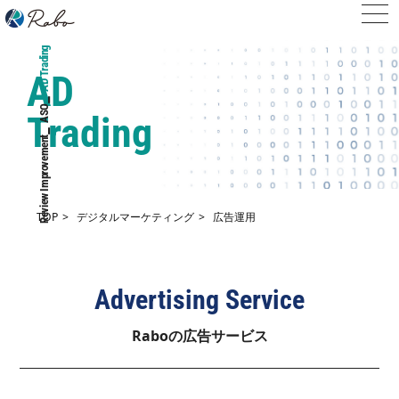
AD Trading
AD
_
ASO
Trading
_
Review Improvement
TOP
デジタルマーケティング
広告運用
Advertising Service
Raboの広告サービス